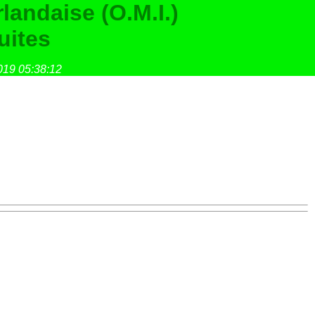
landaise (O.M.I.)
uites
019 05:38:12