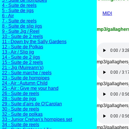
3 - Suite de hornpipes
4 - Suite de reels
5 - Suite de jigs
MIDI
6 - Air
7 - Suite de reels
8 - Suite de slip jigs
mp3/gallaghers
9 - Suite Jig / Reel
10 - Suite de 2 reels
11 - Down by the Sally Gardens
12 - Suite de Polkas
13 - Air / Slip jig
14 - Suite de 2 jigs
mp3/gallaghers
15 - Suite de 2 reels
21 - Jig (Muireann's)
22 - Suite marche / reels
23 - Suite de hornpipes
24 - Air : Autumn Child
mp3/gallaghers
25 - Air : Give me your hand
26 - Suite de reels
28 - Suite de jigs
29 - Suite d'airs de O'Carolan
mp3/gallaghers
30 - Suite de reels
32 - Suite de polkas
33 - Junior Crehan's hornpipes set
34 - Suite de reels
mp3/gallaghers_