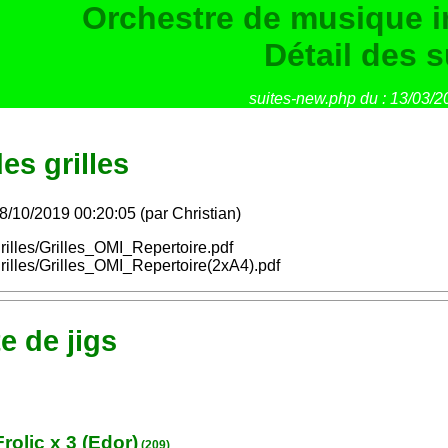
Orchestre de musique ir
Détail des s
suites-new.php du : 13/03/2
es grilles
08/10/2019 00:20:05 (par Christian)
rilles/Grilles_OMI_Repertoire.pdf
rilles/Grilles_OMI_Repertoire(2xA4).pdf
te de jigs
rolic x 3 (Edor)
(209)