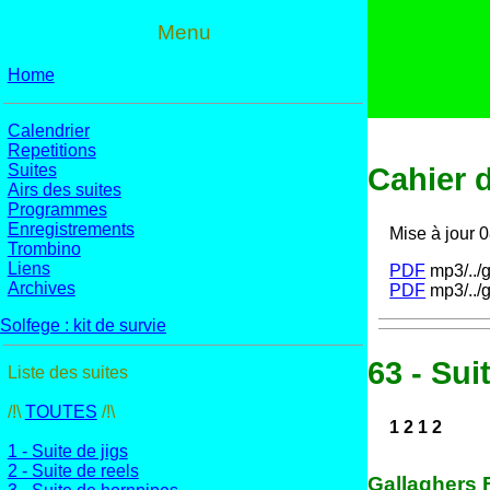
Menu
Home
Calendrier
Repetitions
Suites
Cahier d
Airs des suites
Programmes
Enregistrements
Mise à jour 
Trombino
Liens
PDF
mp3/../g
Archives
PDF
mp3/../g
Solfege : kit de survie
63 - Sui
Liste des suites
/!\
TOUTES
/!\
1 2 1 2
1 - Suite de jigs
2 - Suite de reels
Gallaghers F