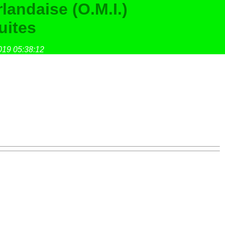
landaise (O.M.I.)
uites
019 05:38:12