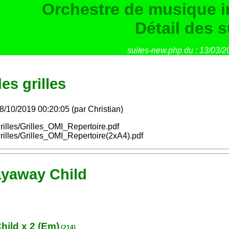
Orchestre de musique ir
Détail des s
suites-new.php du : 13/03/2
es grilles
08/10/2019 00:20:05 (par Christian)
rilles/Grilles_OMI_Repertoire.pdf
rilles/Grilles_OMI_Repertoire(2xA4).pdf
rayaway Child
hild x 2 (Em)
(214)