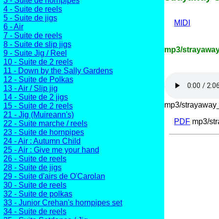
3 - Suite de hornpipes
4 - Suite de reels
5 - Suite de jigs
MIDI
6 - Air
7 - Suite de reels
8 - Suite de slip jigs
mp3/strayaway
9 - Suite Jig / Reel
10 - Suite de 2 reels
11 - Down by the Sally Gardens
12 - Suite de Polkas
13 - Air / Slip jig
14 - Suite de 2 jigs
mp3/strayaway_
15 - Suite de 2 reels
21 - Jig (Muireann's)
PDF
mp3/str
22 - Suite marche / reels
23 - Suite de hornpipes
24 - Air : Autumn Child
25 - Air : Give me your hand
26 - Suite de reels
28 - Suite de jigs
29 - Suite d'airs de O'Carolan
30 - Suite de reels
32 - Suite de polkas
33 - Junior Crehan's hornpipes set
34 - Suite de reels