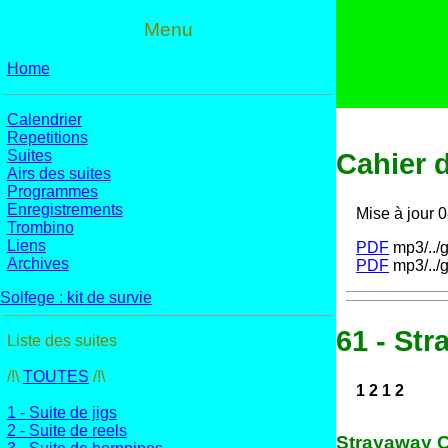
Menu
Home
Calendrier
Repetitions
Suites
Cahier d
Airs des suites
Programmes
Enregistrements
Mise à jour 
Trombino
Liens
PDF
mp3/../g
Archives
PDF
mp3/../g
Solfege : kit de survie
61 - St
Liste des suites
/!\
TOUTES
/!\
1 2 1 2
1 - Suite de jigs
2 - Suite de reels
Strayaway C